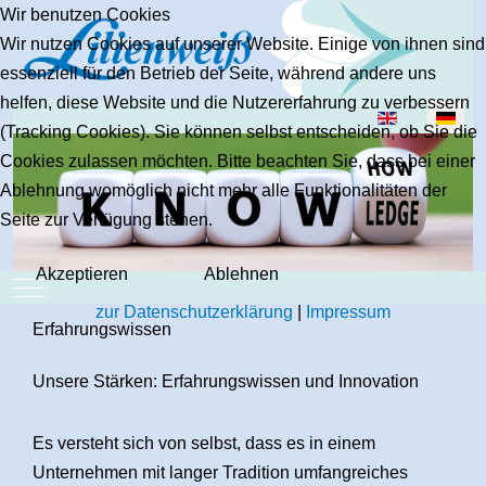
Wir benutzen Cookies
Wir nutzen Cookies auf unserer Website. Einige von ihnen sind
essenziell für den Betrieb der Seite, während andere uns
helfen, diese Website und die Nutzererfahrung zu verbessern
Sprache auswäh
(Tracking Cookies). Sie können selbst entscheiden, ob Sie die
Cookies zulassen möchten. Bitte beachten Sie, dass bei einer
Ablehnung womöglich nicht mehr alle Funktionalitäten der
Seite zur Verfügung stehen.
Akzeptieren
Ablehnen
Mobile Menu Toggle
zur Datenschutzerklärung
|
Impressum
Erfahrungswissen
Unsere Stärken: Erfahrungswissen und Innovation
Es versteht sich von selbst, dass es in einem
Unternehmen mit langer Tradition umfangreiches