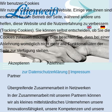
Wir benutzen Cookies
Wir nutzen Cookies auf unserer Website. Einige von ihnen sind
essenziell für den Betrieb der Seite, während andere uns
helfen, diese Website und die Nutzererfahrung zu verbessern
Sprache auswäh
(Tracking Cookies). Sie können selbst entscheiden, ob Sie die
Cookies zulassen möchten. Bitte beachten Sie, dass bei einer
Ablehnung womöglich nicht mehr alle Funktionalitäten der
Seite zur Verfügung stehen.
Akzeptieren
Ablehnen
Mobile Menu Toggle
zur Datenschutzerklärung
|
Impressum
Partner
Übergreifende Zusammenarbeit in Netzwerken
In der Zusammenarbeit mit unseren Partnern können
wir als kleines mittelständisches Unternehmen unsere
Innovationsfähigkeit, unsere Kompetenzen und unsere